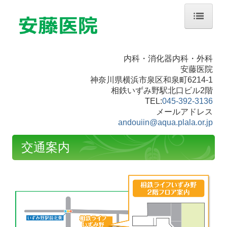
ホーム
内科・消化器内科・外科
院長紹介
安藤医院
神奈川県横浜市泉区和泉町6214-1
診療のご案内
相鉄いずみ野駅北口ビル2階
TEL:
045-392-3136
生活習慣病
メールアドレス
andouiin@aqua.plala.or.jp
各種健診・検診のご案内
交通案内
検査案内
内視鏡検査のご案内
施設・設備のご案内
お知らせ